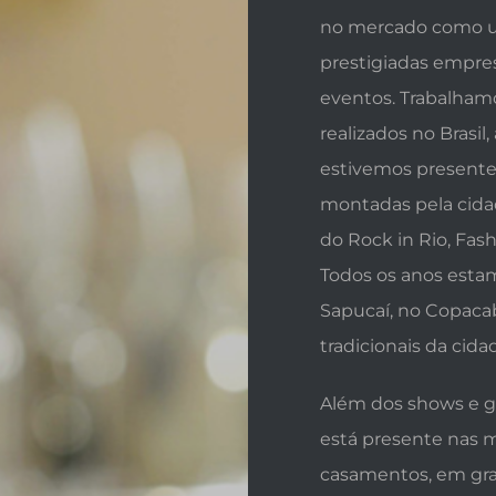
no mercado como um
prestigiadas empres
eventos. Trabalham
realizados no Brasi
estivemos presentes
montadas pela cidad
do Rock in Rio, Fas
Todos os anos esta
Sapucaí, no Copaca
tradicionais da cida
Além dos shows e g
está presente nas 
casamentos, em gra