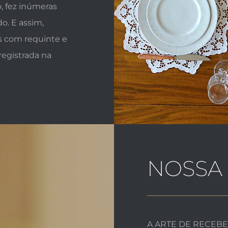
o, fez inúmeras
o. E assim,
ns com requinte e
egistrada na
NOSSA 
A ARTE DE RECEBER