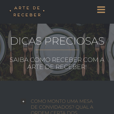
Skip
to
content
DICAS PRECIOSAS
SAIBA COMO RECEBER COM A
ARTE DE RECEBER!
COMO MONTO UMA MESA
DE CONVIDADOS? QUAL A
ORDEM CERTA DOS