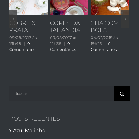
COBRE X
CORES DA
CHÁ COM
QU
PRATA
TAILÂNDIA
BOLO
M
B
09/08/2017 às
09/08/2017 às
04/02/2015 às
13h48
|
0
12h36
|
0
19h25
|
0
D
Comentários
Comentários
Comentários
U
DO
CA
04/
19h
Com
Buscar
resultados
para:
POSTS RECENTES
Azul Marinho